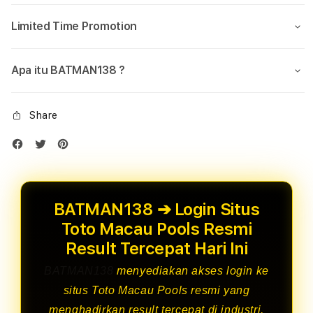
Limited Time Promotion
Apa itu BATMAN138 ?
Share
BATMAN138 ➔ Login Situs
Toto Macau Pools Resmi
Result Tercepat Hari Ini
BATMAN138
menyediakan akses login ke
situs Toto Macau Pools resmi yang
menghadirkan result tercepat di industri,