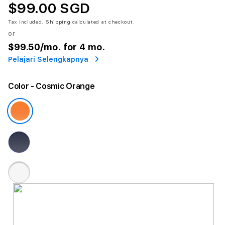
$99.00 SGD
Tax included.
Shipping
calculated at checkout.
or
$99.50
/mo. for 4 mo.
Pelajari Selengkapnya
Color
- Cosmic Orange