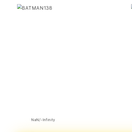
Open
media
6
in
modal
Open
of
NaN
/
-Infinity
media
8