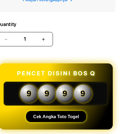
Care
uantity
Decrease
Increase
quantity
quantity
for
for
BATMAN138
BATMAN138
➔
➔
PENCET DISINI BOS Q
Login
Login
Situs
Situs
Toto
Toto
9
9
9
9
Macau
Macau
Pools
Pools
Resmi
Resmi
Result
Result
Cek Angka Toto Togel
Tercepat
Tercepat
Hari
Hari
Ini
Ini