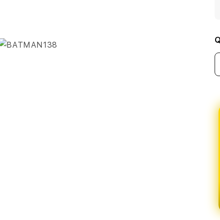
Q
Open
media
5
in
modal