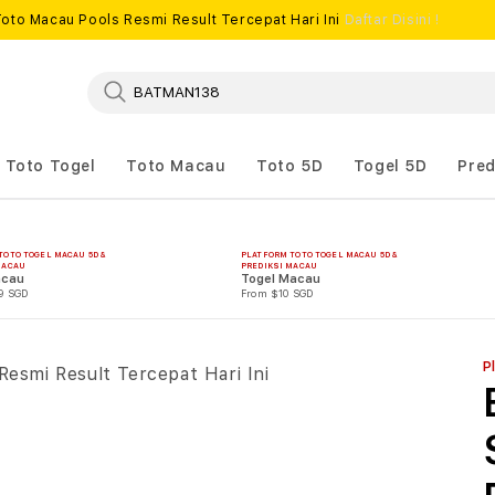
oto Macau Pools Resmi Result Tercepat Hari Ini
Daftar Disini !
Toto Togel
Toto Macau
Toto 5D
Togel 5D
Pred
TOTO TOGEL MACAU 5D &
PLATFORM TOTO TOGEL MACAU 5D &
MACAU
PREDIKSI MACAU
acau
Togel Macau
9 SGD
From $10 SGD
P