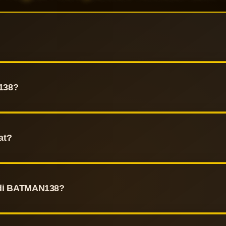
yanan taruhan Toto Macau Pools yang menawarkan akses c
ain yang aman, nyaman, dan transparan bagi seluruh p
138?
unjungi situs resmi kami melalui browser. Masukkan 
sedia. Pastikan koneksi internet Anda stabil agar prose
at?
mpilkan di situs ini sangat akurat dan berasal langsung
a pemain bisa mendapatkan informasi angka keluaran ter
 di BATMAN138?
 minimal deposit yang sangat terjangkau bagi semua