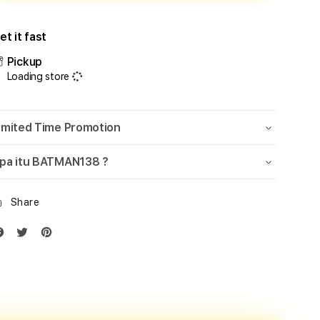
et it fast
Pickup
Loading store
imited Time Promotion
pa itu BATMAN138 ?
Share