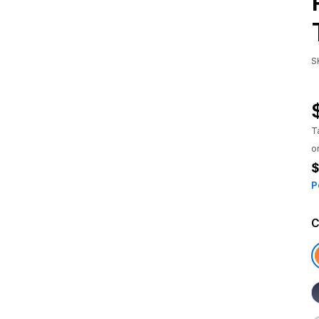
S
T
o
$
P
C