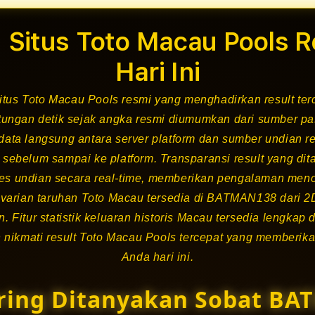
in
modal
itus Toto Macau Pools R
Hari Ini
tus Toto Macau Pools resmi yang menghadirkan result terc
tungan detik sejak angka resmi diumumkan dari sumber pasa
ata langsung antara server platform dan sumber undian 
iga sebelum sampai ke platform. Transparansi result yang 
oses undian secara real-time, memberikan pengalaman men
varian taruhan Toto Macau tersedia di BATMAN138 dari 2D
n. Fitur statistik keluaran historis Macau tersedia leng
ikmati result Toto Macau Pools tercepat yang memberik
Anda hari ini.
ring Ditanyakan Sobat B