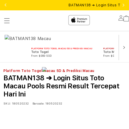
BATMAN138 ➔ Login Situs Toto M
Lo
in
PLATFORM TOTO TOGEL MACAU 5D & PREDIKSI MACAU
PLATFORM TOTO TOGEL
Toto Togel
Toto Macau
From $999 SGD
From $999 SGD
Platform Toto Togel Macau 5D & Prediksi Macau
BATMAN138 ➔ Login Situs Toto
Macau Pools Resmi Result Tercepat
Hari Ini
SKU:
180520232
Barcode:
180520232