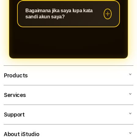
lancar tanpa ada hambatan teknis.
Keamanan data pengguna adalah
Anda bisa langsung mengecek
mendapatkan informasi angka
Bagaimana jika saya lupa kata
prioritas utama kami. BATMAN138
nominal minimal deposit yang
sandi akun saya?
keluaran tercepat setiap harinya
menggunakan sistem enkripsi
berlaku melalui menu transaksi di
tanpa perlu menunggu lama.
Jika Anda lupa kata sandi, silakan
canggih untuk melindungi seluruh
dalam akun Anda setelah berhasil
klik menu lupa kata sandi pada
informasi pribadi dan data transaksi
melakukan login ke situs resmi kami.
halaman login. Anda akan dipandu
pemain dari pihak yang tidak
untuk melakukan pemulihan akun
bertanggung jawab. Anda dapat
melalui email atau nomor telepon
bermain dengan tenang karena
Products
yang terdaftar. Jika masih
privasi Anda akan selalu terjaga
mengalami kendala, silakan hubungi
dengan ketat.
Services
BATMAN138
layanan pelanggan kami yang siap
Platform Toto
membantu selama 24 jam penuh.
Support
AppleCare+
Platform Togel
Corporate
Toto Togel
About iStudio
My Account