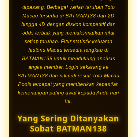
dipasang. Berbagai varian taruhan Toto
Macau tersedia di BATMAN138 dari 2D
hingga 4D dengan diskon kompetitif dan
odds terbaik yang memaksimalkan nilai
setiap taruhan. Fitur statistik keluaran
historis Macau tersedia lengkap di
BATMAN138 untuk mendukung analisis
angka member. Login sekarang ke
BATMAN138 dan nikmati result Toto Macau
Pools tercepat yang memberikan kepastian
kemenangan paling awal kepada Anda hari
ini.
Yang Sering Ditanyakan
Sobat BATMAN138