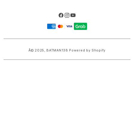
Facebook
Instagram
YouTube
Payment
methods
Â© 2025,
BATMAN138
Powered by Shopify