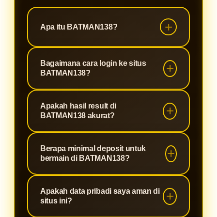
Apa itu BATMAN138?
BATMAN138 adalah situs resmi
Bagaimana cara login ke situs
penyedia layanan taruhan Toto
BATMAN138?
Macau Pools yang menawarkan
Anda dapat melakukan login dengan
akses cepat ke hasil result setiap
Apakah hasil result di
mengunjungi situs resmi kami
harinya. Kami berkomitmen
BATMAN138 akurat?
melalui browser. Masukkan
memberikan pengalaman bermain
Ya, hasil result Toto Macau yang
username dan kata sandi yang telah
yang aman, nyaman, dan transparan
Berapa minimal deposit untuk
kami tampilkan di situs ini sangat
Anda daftarkan sebelumnya pada
bermain di BATMAN138?
bagi seluruh pengguna di Indonesia
akurat dan berasal langsung dari
kolom yang tersedia. Pastikan
dengan sistem yang selalu update
Kami menyediakan layanan dengan
sumber resmi. Kami selalu
koneksi internet Anda stabil agar
Apakah data pribadi saya aman di
dan terpercaya.
batas minimal deposit yang sangat
melakukan pembaruan data secara
situs ini?
proses akses ke akun berjalan
terjangkau bagi semua kalangan.
real-time agar para pemain bisa