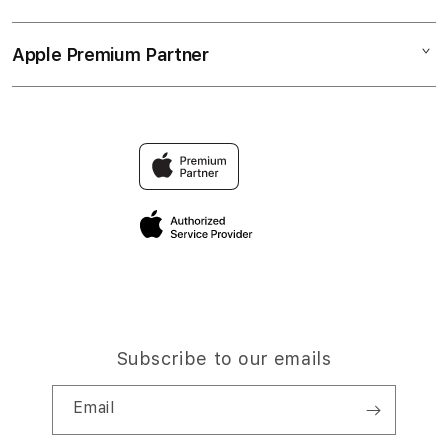
BATMAN138
Agen Toto
Collection & Delivery
Elush Service Provider
Agen Togel
Apple Premium Partner
About Us
Returns & Exchanges
Financing Options
Toto Macau
Find an iStudio near you
Contact Us
Trade-in
Prediksi Macau
Why Shop at iStudio
FAQ
Travellerâ€™s Reservation
Elush Corporate Website
Privacy Policy
Site Terms of Use
Subscribe to our emails
Email