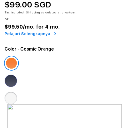
$99.00 SGD
Tax included.
Shipping
calculated at checkout.
or
$99.50
/mo. for 4 mo.
Pelajari Selengkapnya
Color
- Cosmic Orange