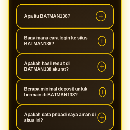
Apa itu BATMAN138?
BATMAN138 adalah situs resmi
Bagaimana cara login ke situs
penyedia layanan taruhan Toto
BATMAN138?
Macau Pools yang menawarkan
Anda dapat melakukan login dengan
akses cepat ke hasil result setiap
Apakah hasil result di
mengunjungi situs resmi kami
harinya. Kami berkomitmen
BATMAN138 akurat?
melalui browser. Masukkan
memberikan pengalaman bermain
Ya, hasil result Toto Macau yang
username dan kata sandi yang telah
yang aman, nyaman, dan transparan
Berapa minimal deposit untuk
kami tampilkan di situs ini sangat
Anda daftarkan sebelumnya pada
bermain di BATMAN138?
bagi seluruh pengguna di Indonesia
akurat dan berasal langsung dari
kolom yang tersedia. Pastikan
dengan sistem yang selalu update
Kami menyediakan layanan dengan
sumber resmi. Kami selalu
koneksi internet Anda stabil agar
Apakah data pribadi saya aman di
dan terpercaya.
batas minimal deposit yang sangat
melakukan pembaruan data secara
situs ini?
proses akses ke akun berjalan
terjangkau bagi semua kalangan.
real-time agar para pemain bisa