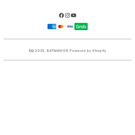
Facebook
Instagram
YouTube
Payment
methods
Â© 2025,
BATMAN138
Powered by Shopify