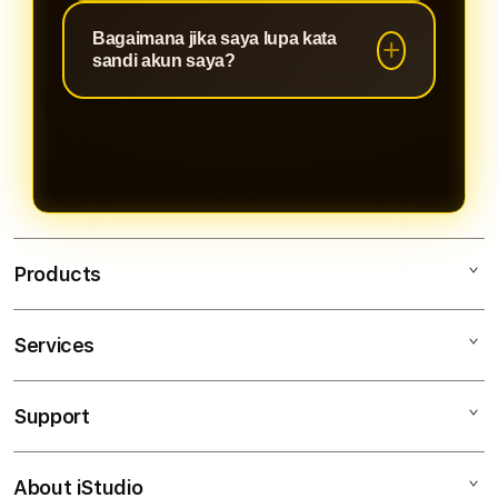
lancar tanpa ada hambatan teknis.
Keamanan data pengguna adalah
Anda bisa langsung mengecek
mendapatkan informasi angka
Bagaimana jika saya lupa kata
prioritas utama kami. BATMAN138
nominal minimal deposit yang
sandi akun saya?
keluaran tercepat setiap harinya
menggunakan sistem enkripsi
berlaku melalui menu transaksi di
tanpa perlu menunggu lama.
Jika Anda lupa kata sandi, silakan
canggih untuk melindungi seluruh
dalam akun Anda setelah berhasil
klik menu lupa kata sandi pada
informasi pribadi dan data transaksi
melakukan login ke situs resmi kami.
halaman login. Anda akan dipandu
pemain dari pihak yang tidak
untuk melakukan pemulihan akun
bertanggung jawab. Anda dapat
melalui email atau nomor telepon
bermain dengan tenang karena
Products
yang terdaftar. Jika masih
privasi Anda akan selalu terjaga
mengalami kendala, silakan hubungi
dengan ketat.
Services
BATMAN138
layanan pelanggan kami yang siap
Platform Toto
membantu selama 24 jam penuh.
Support
AppleCare+
Platform Togel
Corporate
Toto Togel
About iStudio
My Account