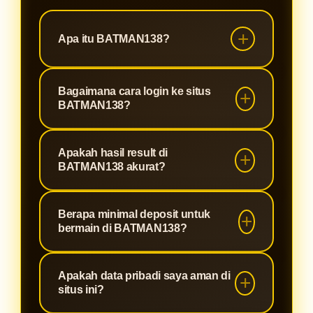
Apa itu BATMAN138?
BATMAN138 adalah situs resmi
Bagaimana cara login ke situs
penyedia layanan taruhan Toto
BATMAN138?
Macau Pools yang menawarkan
Anda dapat melakukan login dengan
akses cepat ke hasil result setiap
Apakah hasil result di
mengunjungi situs resmi kami
harinya. Kami berkomitmen
BATMAN138 akurat?
melalui browser. Masukkan
memberikan pengalaman bermain
Ya, hasil result Toto Macau yang
username dan kata sandi yang telah
yang aman, nyaman, dan transparan
Berapa minimal deposit untuk
kami tampilkan di situs ini sangat
Anda daftarkan sebelumnya pada
bermain di BATMAN138?
bagi seluruh pengguna di Indonesia
akurat dan berasal langsung dari
kolom yang tersedia. Pastikan
dengan sistem yang selalu update
Kami menyediakan layanan dengan
sumber resmi. Kami selalu
koneksi internet Anda stabil agar
Apakah data pribadi saya aman di
dan terpercaya.
batas minimal deposit yang sangat
melakukan pembaruan data secara
situs ini?
proses akses ke akun berjalan
terjangkau bagi semua kalangan.
real-time agar para pemain bisa