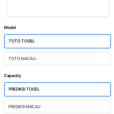
Model
TOTO TOGEL
TOTO MACAU
Capacity
PREDIKSI TOGEL
PREDIKSI MACAU