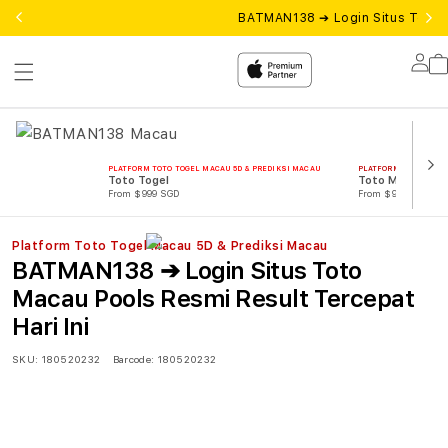
BATMAN138 ➔ Login Situs Toto M
Lo
in
PLATFORM TOTO TOGEL MACAU 5D & PREDIKSI MACAU
PLATFORM TOTO TOGEL
Toto Togel
Toto Macau
From $999 SGD
From $999 SGD
Platform Toto Togel Macau 5D & Prediksi Macau
BATMAN138 ➔ Login Situs Toto
Macau Pools Resmi Result Tercepat
Hari Ini
SKU:
180520232
Barcode:
180520232