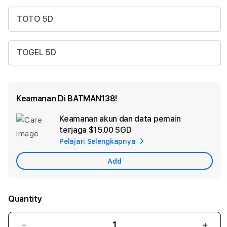
TOTO 5D
TOGEL 5D
Keamanan Di BATMAN138!
Keamanan akun dan data pemain
Ad
terjaga
$15.00 SGD
App
Pelajari Selengkapnya
Car
Add
Quantity