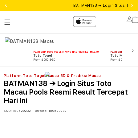
BATMAN138 ➔ Login Situs Toto M
Lo
in
PLATFORM TOTO TOGEL MACAU 5D & PREDIKSI MACAU
PLATFORM TOTO TOGEL
Toto Togel
Toto Macau
From $999 SGD
From $999 SGD
Platform Toto Togel Macau 5D & Prediksi Macau
BATMAN138 ➔ Login Situs Toto
Macau Pools Resmi Result Tercepat
Hari Ini
SKU:
180520232
Barcode:
180520232