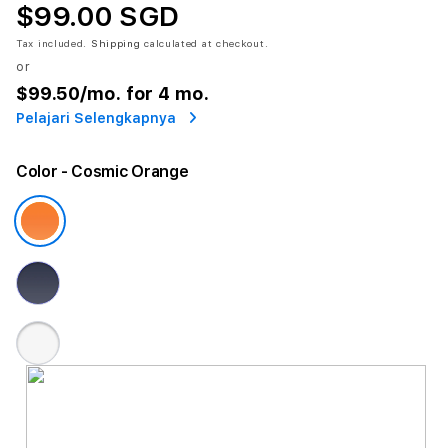
$99.00 SGD
Tax included.
Shipping
calculated at checkout.
or
$99.50
/mo. for 4 mo.
Pelajari Selengkapnya
Color
- Cosmic Orange