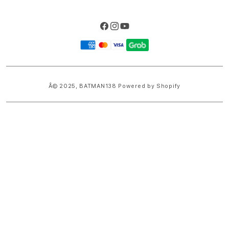
Facebook
Instagram
YouTube
Payment
methods
Â© 2025,
BATMAN138
Powered by Shopify