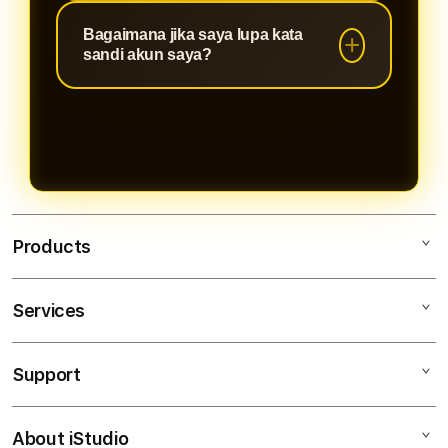
lancar tanpa ada hambatan teknis.
Keamanan data pengguna adalah
Anda bisa langsung mengecek
mendapatkan informasi angka
Bagaimana jika saya lupa kata
prioritas utama kami. BATMAN138
nominal minimal deposit yang
sandi akun saya?
keluaran tercepat setiap harinya
menggunakan sistem enkripsi
berlaku melalui menu transaksi di
tanpa perlu menunggu lama.
Jika Anda lupa kata sandi, silakan
canggih untuk melindungi seluruh
dalam akun Anda setelah berhasil
klik menu lupa kata sandi pada
informasi pribadi dan data transaksi
melakukan login ke situs resmi kami.
halaman login. Anda akan dipandu
pemain dari pihak yang tidak
untuk melakukan pemulihan akun
bertanggung jawab. Anda dapat
melalui email atau nomor telepon
bermain dengan tenang karena
Products
yang terdaftar. Jika masih
privasi Anda akan selalu terjaga
mengalami kendala, silakan hubungi
dengan ketat.
Services
BATMAN138
layanan pelanggan kami yang siap
Platform Toto
membantu selama 24 jam penuh.
Support
AppleCare+
Platform Togel
Corporate
Toto Togel
About iStudio
My Account