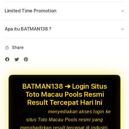
Limited Time Promotion
Apa itu BATMAN138 ?
Share
BATMAN138 ➔ Login Situs
Toto Macau Pools Resmi
Result Tercepat Hari Ini
BATMAN138
menyediakan akses login ke
situs Toto Macau Pools resmi yang
menghadirkan result tercepat di industri,