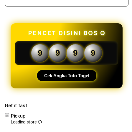
Decrease
Incr
quantity
quant
for
for
BATMAN138
BAT
➔
➔
Login
Logi
PENCET DISINI BOS Q
Situs
Situs
Toto
Toto
Macau
Maca
9
9
9
9
Pools
Pool
Resmi
Resm
Result
Resul
Tercepat
Terc
Cek Angka Toto Togel
Hari
Hari
Ini
Ini
Get it fast
Pickup
Loading store