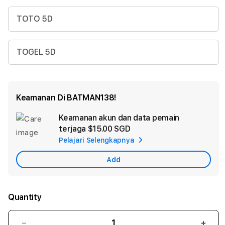
TOTO 5D
TOGEL 5D
Keamanan Di BATMAN138!
Keamanan akun dan data pemain
Ad
terjaga
$15.00 SGD
App
Pelajari Selengkapnya
Car
Add
Quantity