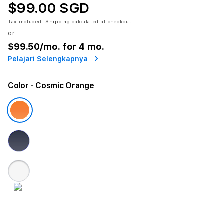
$99.00 SGD
Tax included.
Shipping
calculated at checkout.
or
$99.50
/mo. for 4 mo.
Pelajari Selengkapnya
Color
- Cosmic Orange