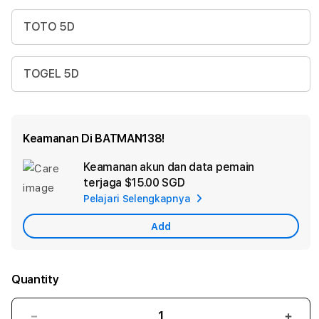
TOTO 5D
TOGEL 5D
Keamanan Di BATMAN138!
Keamanan akun dan data pemain
Ad
terjaga
$15.00 SGD
App
Pelajari Selengkapnya
Car
Add
Quantity