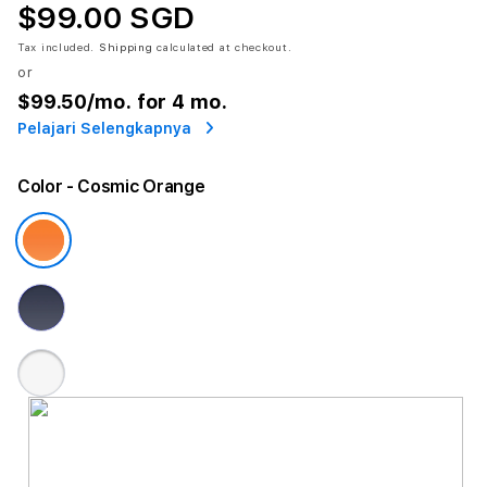
$99.00 SGD
Tax included.
Shipping
calculated at checkout.
or
$99.50
/mo. for 4 mo.
Pelajari Selengkapnya
Color
- Cosmic Orange