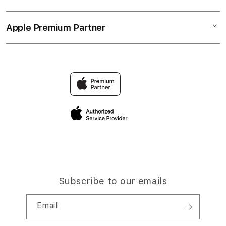
BATMAN138
Agen Toto
Collection & Delivery
Elush Service Provider
Agen Togel
Apple Premium Partner
About Us
Returns & Exchanges
Financing Options
Toto Macau
Find an iStudio near you
Contact Us
Trade-in
Prediksi Macau
Why Shop at iStudio
FAQ
Travellerâ€™s Reservation
Elush Corporate Website
Privacy Policy
Site Terms of Use
Subscribe to our emails
Email