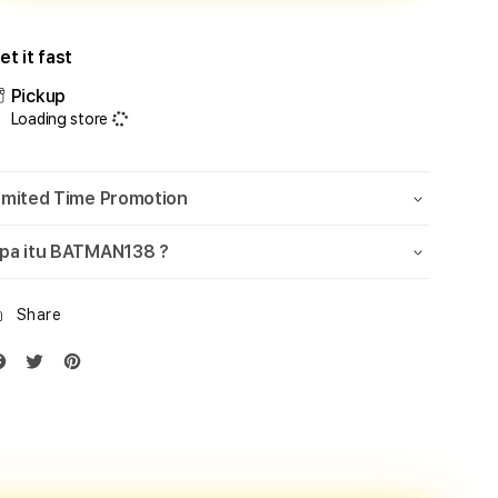
et it fast
Pickup
Loading store
imited Time Promotion
pa itu BATMAN138 ?
Share