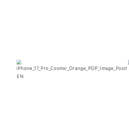
Open
media
1
in
modal