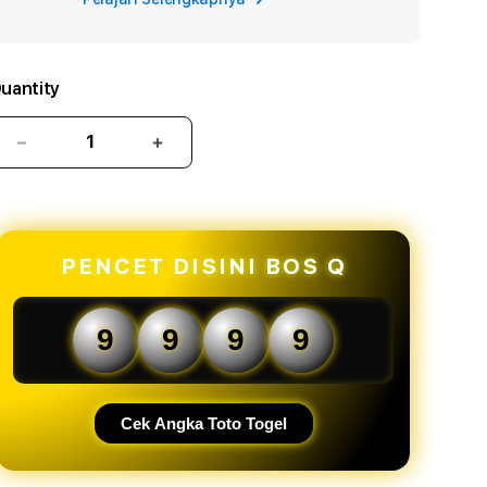
Care
uantity
Decrease
Increase
quantity
quantity
for
for
BATMAN138
BATMAN138
➔
➔
PENCET DISINI BOS Q
Login
Login
Situs
Situs
Toto
Toto
9
9
9
9
Macau
Macau
Pools
Pools
Resmi
Resmi
Result
Result
Cek Angka Toto Togel
Tercepat
Tercepat
Hari
Hari
Ini
Ini