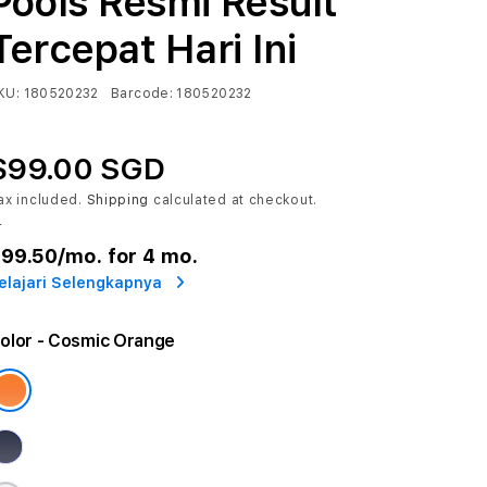
Pools Resmi Result
Tercepat Hari Ini
KU:
180520232
Barcode:
180520232
$99.00 SGD
ax included.
Shipping
calculated at checkout.
r
99.50
/mo. for 4 mo.
elajari Selengkapnya
olor
- Cosmic Orange