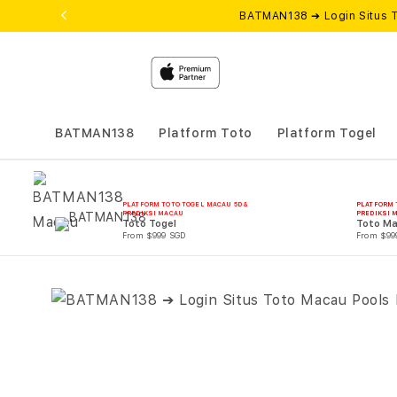
BATMAN138 ➔ Login Situs T
BATMAN138
Platform Toto
Platform Togel
PLATFORM TOTO TOGEL MACAU 5D &
PLATFORM 
PREDIKSI MACAU
PREDIKSI 
Toto Togel
Toto M
From $999 SGD
From $99
Skip to
product
information