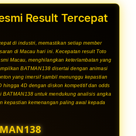
esmi Result Tercepat
epat di industri, memastikan setiap member
ran di Macau hari ini. Kecepatan result Toto
resmi Macau, menghilangkan keterlambatan yang
ditampilkan BATMAN138 disertai dengan animasi
onton yang imersif sambil menunggu kepastian
 hingga 4D dengan diskon kompetitif dan odds
kap di BATMAN138 untuk mendukung analisis angka
an kepastian kemenangan paling awal kepada
ATMAN138