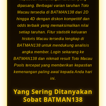
dipasang. Berbagai varian taruhan Toto
Macau tersedia di BATMAN138 dari 2D
hingga 4D dengan diskon kompetitif dan
odds terbaik yang memaksimalkan nilai
setiap taruhan. Fitur statistik keluaran
historis Macau tersedia lengkap di
BATMAN138 untuk mendukung analisis
angka member. Login sekarang ke
BATMAN138 dan nikmati result Toto Macau
Pools tercepat yang memberikan kepastian
kemenangan paling awal kepada Anda hari
ini.
Yang Sering Ditanyakan
Sobat BATMAN138