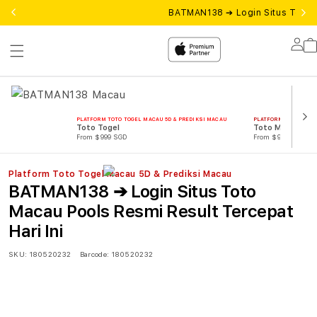
BATMAN138 ➔ Login Situs Toto M
Lo
in
PLATFORM TOTO TOGEL MACAU 5D & PREDIKSI MACAU
PLATFORM TOTO TOGEL
Toto Togel
Toto Macau
From $999 SGD
From $999 SGD
Platform Toto Togel Macau 5D & Prediksi Macau
BATMAN138 ➔ Login Situs Toto
Macau Pools Resmi Result Tercepat
Hari Ini
SKU:
180520232
Barcode:
180520232