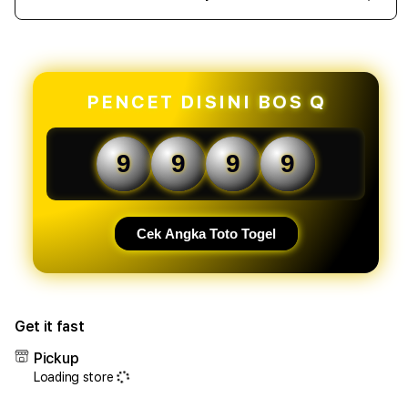
Decrease
Incr
quantity
quant
for
for
BATMAN138
BAT
➔
➔
Login
Logi
PENCET DISINI BOS Q
Situs
Situs
Toto
Toto
Macau
Maca
9
9
9
9
Pools
Pool
Resmi
Resm
Result
Resul
Tercepat
Terc
Cek Angka Toto Togel
Hari
Hari
Ini
Ini
Get it fast
Pickup
Loading store