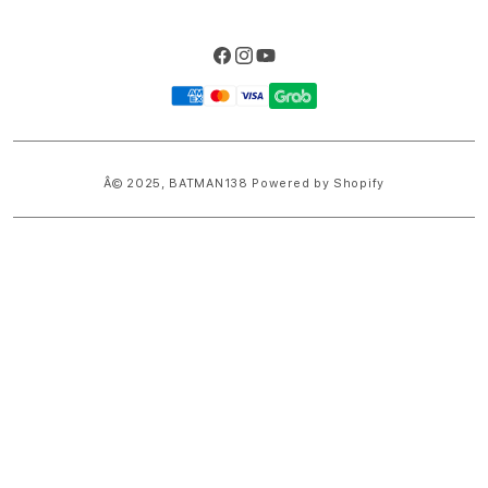
Facebook
Instagram
YouTube
Payment
methods
Â© 2025,
BATMAN138
Powered by Shopify