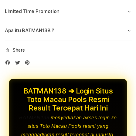
Limited Time Promotion
Apa itu BATMAN138 ?
Share
BATMAN138 ➔ Login Situs
Toto Macau Pools Resmi
Result Tercepat Hari Ini
BATMAN138
menyediakan akses login ke
situs Toto Macau Pools resmi yang
menghadirkan result tercepat di industri,