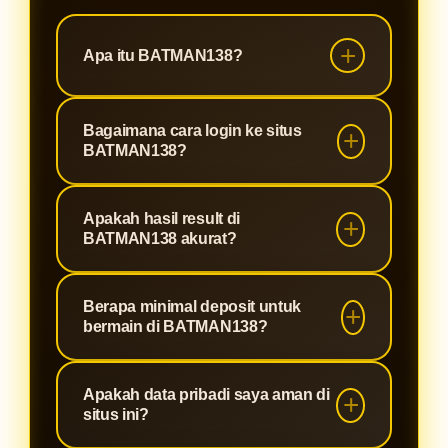
Apa itu BATMAN138?
BATMAN138 adalah situs resmi
Bagaimana cara login ke situs
penyedia layanan taruhan Toto
BATMAN138?
Macau Pools yang menawarkan
Anda dapat melakukan login dengan
akses cepat ke hasil result setiap
Apakah hasil result di
mengunjungi situs resmi kami
harinya. Kami berkomitmen
BATMAN138 akurat?
melalui browser. Masukkan
memberikan pengalaman bermain
Ya, hasil result Toto Macau yang
username dan kata sandi yang telah
yang aman, nyaman, dan transparan
Berapa minimal deposit untuk
kami tampilkan di situs ini sangat
Anda daftarkan sebelumnya pada
bermain di BATMAN138?
bagi seluruh pengguna di Indonesia
akurat dan berasal langsung dari
kolom yang tersedia. Pastikan
dengan sistem yang selalu update
Kami menyediakan layanan dengan
sumber resmi. Kami selalu
koneksi internet Anda stabil agar
Apakah data pribadi saya aman di
dan terpercaya.
batas minimal deposit yang sangat
melakukan pembaruan data secara
situs ini?
proses akses ke akun berjalan
terjangkau bagi semua kalangan.
real-time agar para pemain bisa