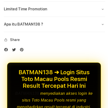
Limited Time Promotion
Apa itu BATMAN138 ?
Share
BATMAN138 ➔ Login Situs
Toto Macau Pools Resmi
Result Tercepat Hari Ini
BATMAN138
menyediakan akses login ke
situs Toto Macau Pools resmi yang
menghadirkan result tercepat di industri,