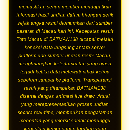
memastikan setiap member mendapatkan
informasi hasil undian dalam hitungan detik
sejak angka resmi diumumkan dari sumber
pasaran di Macau hari ini. Kecepatan result
Toto Macau di BATMAN138 dicapai melalui
koneksi data langsung antara server
platform dan sumber undian resmi Macau,
menghilangkan keterlambatan yang biasa
terjadi ketika data melewati pihak ketiga
sebelum sampai ke platform. Transparansi
result yang ditampilkan BATMAN138
disertai dengan animasi live draw virtual
yang merepresentasikan proses undian
secara real-time, memberikan pengalaman
menonton yang imersif sambil menunggu
kepastian kemenangan taruhan yang