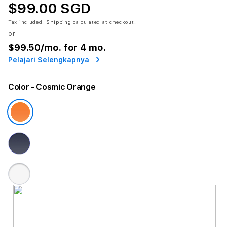
$99.00 SGD
Tax included.
Shipping
calculated at checkout.
or
$99.50
/mo. for 4 mo.
Pelajari Selengkapnya
Color
- Cosmic Orange