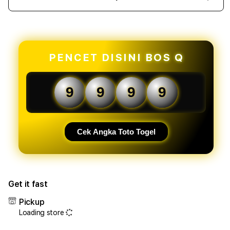
Decrease
Incr
quantity
quant
for
for
BATMAN138
BAT
➔
➔
Login
Logi
PENCET DISINI BOS Q
Situs
Situs
Toto
Toto
Macau
Maca
9
9
9
9
Pools
Pool
Resmi
Resm
Result
Resul
Tercepat
Terc
Cek Angka Toto Togel
Hari
Hari
Ini
Ini
Get it fast
Pickup
Loading store