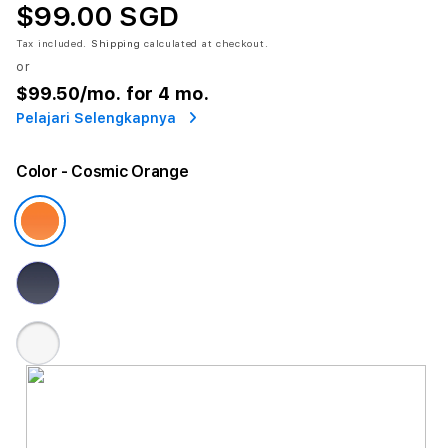
$99.00 SGD
Tax included.
Shipping
calculated at checkout.
or
$99.50
/mo. for 4 mo.
Pelajari Selengkapnya
Color
- Cosmic Orange