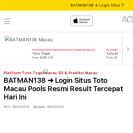
BATMAN138 ➔ Login Situs Toto M
Lo
in
PLATFORM TOTO TOGEL MACAU 5D & PREDIKSI MACAU
PLATFORM TOTO TOGEL
Toto Togel
Toto Macau
From $999 SGD
From $999 SGD
Platform Toto Togel Macau 5D & Prediksi Macau
BATMAN138 ➔ Login Situs Toto
Macau Pools Resmi Result Tercepat
Hari Ini
SKU:
180520232
Barcode:
180520232