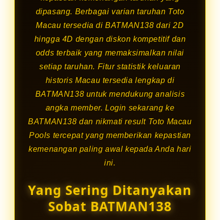
dipasang. Berbagai varian taruhan Toto
Macau tersedia di BATMAN138 dari 2D
hingga 4D dengan diskon kompetitif dan
odds terbaik yang memaksimalkan nilai
setiap taruhan. Fitur statistik keluaran
historis Macau tersedia lengkap di
BATMAN138 untuk mendukung analisis
angka member. Login sekarang ke
BATMAN138 dan nikmati result Toto Macau
Pools tercepat yang memberikan kepastian
kemenangan paling awal kepada Anda hari
ini.
Yang Sering Ditanyakan
Sobat BATMAN138