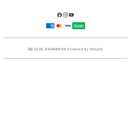
Facebook
Instagram
YouTube
Payment
methods
Â© 2025,
BATMAN138
Powered by Shopify