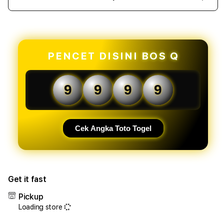
Decrease
Incr
quantity
quant
for
for
BATMAN138
BAT
➔
➔
Login
Logi
PENCET DISINI BOS Q
Situs
Situs
Toto
Toto
Macau
Maca
9
9
9
9
Pools
Pool
Resmi
Resm
Result
Resul
Tercepat
Terc
Cek Angka Toto Togel
Hari
Hari
Ini
Ini
Get it fast
Pickup
Loading store