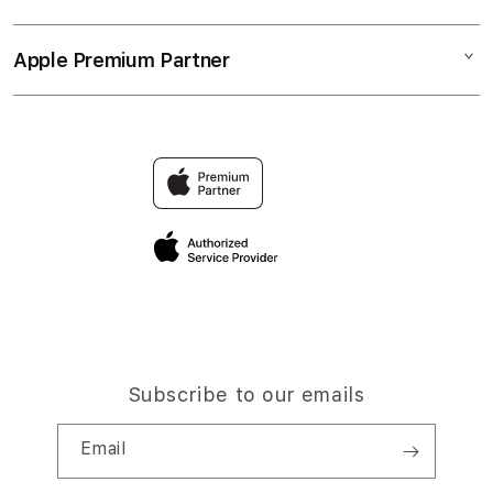
BATMAN138
Agen Toto
Collection & Delivery
Elush Service Provider
Agen Togel
Apple Premium Partner
About Us
Returns & Exchanges
Financing Options
Toto Macau
Find an iStudio near you
Contact Us
Trade-in
Prediksi Macau
Why Shop at iStudio
FAQ
Travellerâ€™s Reservation
Elush Corporate Website
Privacy Policy
Site Terms of Use
Subscribe to our emails
Email