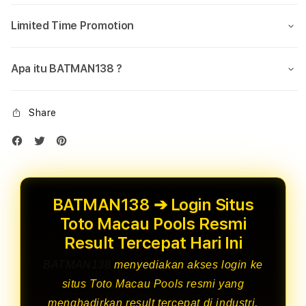
Limited Time Promotion
Apa itu BATMAN138 ?
Share
BATMAN138 ➔ Login Situs
Toto Macau Pools Resmi
Result Tercepat Hari Ini
BATMAN138
menyediakan akses login ke
situs Toto Macau Pools resmi yang
menghadirkan result tercepat di industri,