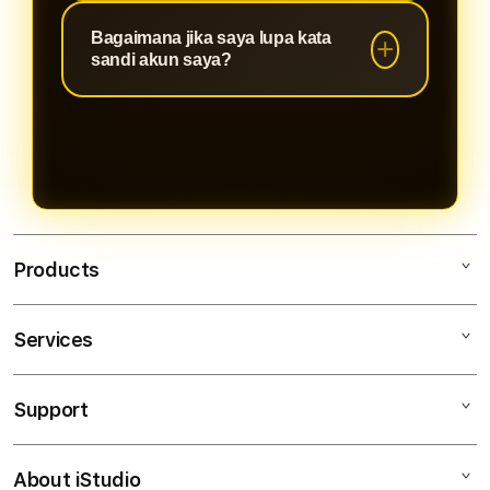
lancar tanpa ada hambatan teknis.
Keamanan data pengguna adalah
Anda bisa langsung mengecek
mendapatkan informasi angka
Bagaimana jika saya lupa kata
prioritas utama kami. BATMAN138
nominal minimal deposit yang
sandi akun saya?
keluaran tercepat setiap harinya
menggunakan sistem enkripsi
berlaku melalui menu transaksi di
tanpa perlu menunggu lama.
Jika Anda lupa kata sandi, silakan
canggih untuk melindungi seluruh
dalam akun Anda setelah berhasil
klik menu lupa kata sandi pada
informasi pribadi dan data transaksi
melakukan login ke situs resmi kami.
halaman login. Anda akan dipandu
pemain dari pihak yang tidak
untuk melakukan pemulihan akun
bertanggung jawab. Anda dapat
melalui email atau nomor telepon
bermain dengan tenang karena
Products
yang terdaftar. Jika masih
privasi Anda akan selalu terjaga
mengalami kendala, silakan hubungi
dengan ketat.
Services
BATMAN138
layanan pelanggan kami yang siap
Platform Toto
membantu selama 24 jam penuh.
Support
AppleCare+
Platform Togel
Corporate
Toto Togel
About iStudio
My Account