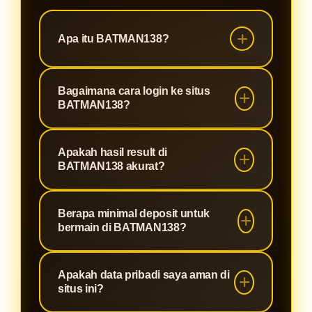
Apa itu BATMAN138?
BATMAN138 adalah situs resmi
Bagaimana cara login ke situs
penyedia layanan taruhan Toto
BATMAN138?
Macau Pools yang menawarkan
Anda dapat melakukan login dengan
akses cepat ke hasil result setiap
Apakah hasil result di
mengunjungi situs resmi kami
harinya. Kami berkomitmen
BATMAN138 akurat?
melalui browser. Masukkan
memberikan pengalaman bermain
Ya, hasil result Toto Macau yang
username dan kata sandi yang telah
yang aman, nyaman, dan transparan
Berapa minimal deposit untuk
kami tampilkan di situs ini sangat
Anda daftarkan sebelumnya pada
bermain di BATMAN138?
bagi seluruh pengguna di Indonesia
akurat dan berasal langsung dari
kolom yang tersedia. Pastikan
dengan sistem yang selalu update
Kami menyediakan layanan dengan
sumber resmi. Kami selalu
koneksi internet Anda stabil agar
Apakah data pribadi saya aman di
dan terpercaya.
batas minimal deposit yang sangat
melakukan pembaruan data secara
situs ini?
proses akses ke akun berjalan
terjangkau bagi semua kalangan.
real-time agar para pemain bisa