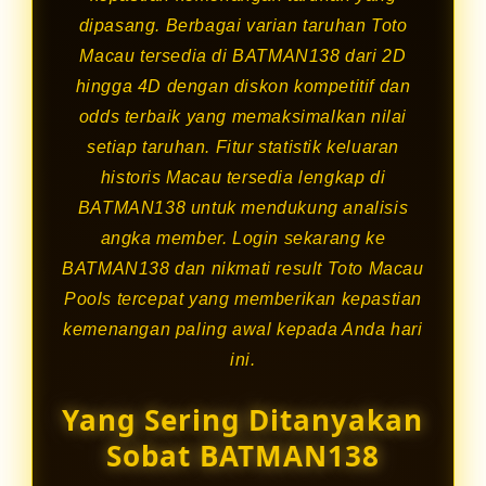
dipasang. Berbagai varian taruhan Toto
Macau tersedia di BATMAN138 dari 2D
hingga 4D dengan diskon kompetitif dan
odds terbaik yang memaksimalkan nilai
setiap taruhan. Fitur statistik keluaran
historis Macau tersedia lengkap di
BATMAN138 untuk mendukung analisis
angka member. Login sekarang ke
BATMAN138 dan nikmati result Toto Macau
Pools tercepat yang memberikan kepastian
kemenangan paling awal kepada Anda hari
ini.
Yang Sering Ditanyakan
Sobat BATMAN138