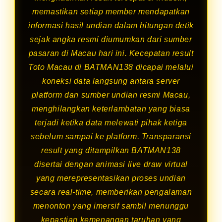
memastikan setiap member mendapatkan
informasi hasil undian dalam hitungan detik
sejak angka resmi diumumkan dari sumber
pasaran di Macau hari ini. Kecepatan result
Toto Macau di BATMAN138 dicapai melalui
koneksi data langsung antara server
platform dan sumber undian resmi Macau,
menghilangkan keterlambatan yang biasa
terjadi ketika data melewati pihak ketiga
sebelum sampai ke platform. Transparansi
result yang ditampilkan BATMAN138
disertai dengan animasi live draw virtual
yang merepresentasikan proses undian
secara real-time, memberikan pengalaman
menonton yang imersif sambil menunggu
kepastian kemenangan taruhan yang