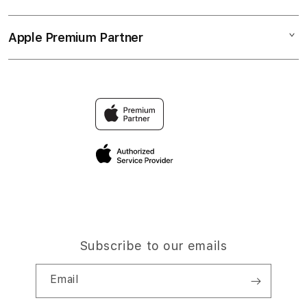
BATMAN138
Agen Toto
Collection & Delivery
Elush Service Provider
Agen Togel
Apple Premium Partner
About Us
Returns & Exchanges
Financing Options
Toto Macau
Find an iStudio near you
Contact Us
Trade-in
Prediksi Macau
Why Shop at iStudio
FAQ
Travellerâ€™s Reservation
Elush Corporate Website
Privacy Policy
Site Terms of Use
Subscribe to our emails
Email